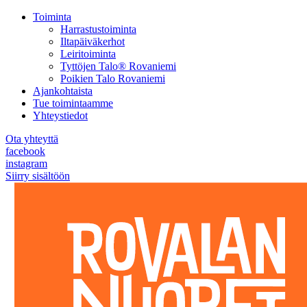
Toiminta
Harrastustoiminta
Iltapäiväkerhot
Leiritoiminta
Tyttöjen Talo® Rovaniemi
Poikien Talo Rovaniemi
Ajankohtaista
Tue toimintaamme
Yhteystiedot
Ota yhteyttä
facebook
instagram
Siirry sisältöön