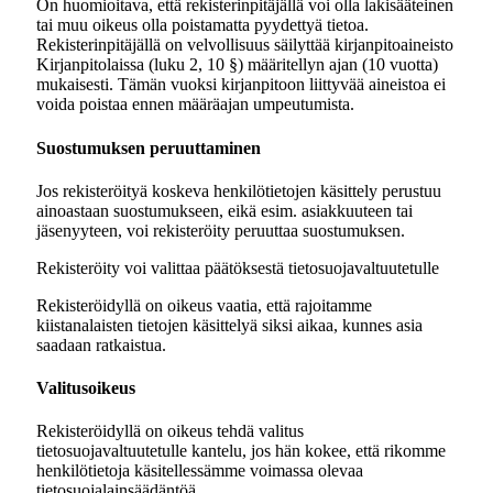
On huomioitava, että rekisterinpitäjällä voi olla lakisääteinen
tai muu oikeus olla poistamatta pyydettyä tietoa.
Rekisterinpitäjällä on velvollisuus säilyttää kirjanpitoaineisto
Kirjanpitolaissa (luku 2, 10 §) määritellyn ajan (10 vuotta)
mukaisesti. Tämän vuoksi kirjanpitoon liittyvää aineistoa ei
voida poistaa ennen määräajan umpeutumista.
Suostumuksen peruuttaminen
Jos rekisteröityä koskeva henkilötietojen käsittely perustuu
ainoastaan suostumukseen, eikä esim. asiakkuuteen tai
jäsenyyteen, voi rekisteröity peruuttaa suostumuksen.
Rekisteröity voi valittaa päätöksestä tietosuojavaltuutetulle
Rekisteröidyllä on oikeus vaatia, että rajoitamme
kiistanalaisten tietojen käsittelyä siksi aikaa, kunnes asia
saadaan ratkaistua.
Valitusoikeus
Rekisteröidyllä on oikeus tehdä valitus
tietosuojavaltuutetulle kantelu, jos hän kokee, että rikomme
henkilötietoja käsitellessämme voimassa olevaa
tietosuojalainsäädäntöä.