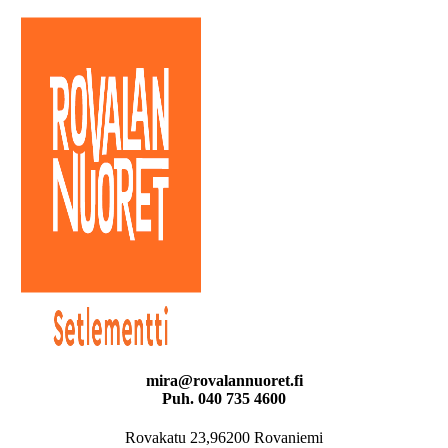
mira@rovalannuoret.fi
Puh. 040 735 4600
Rovakatu 23,96200 Rovaniemi