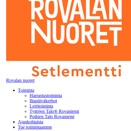
Rovalan nuoret
Toiminta
Harrastustoiminta
Iltapäiväkerhot
Leiritoiminta
Tyttöjen Talo® Rovaniemi
Poikien Talo Rovaniemi
Ajankohtaista
Tue toimintaamme