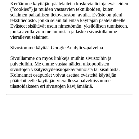
Keräämme käyttäjän päätelaitetta koskevia tietoja evästeiden
(”cookies”) ja muiden vastaavien tekniikoiden, kuten
selaimen paikallisen tietovaraston, avulla. Eväste on pieni
tekstitiedosto, jonka selain tallentaa käyttäjän päätelaitteelle.
Evästeet sisältävät usein nimettömän, yksilöllisen tunnisteen,
jonka avulla voimme tunnistaa ja laskea sivustollamme
vierailevat selaimet.
Sivustomme käyttää Google Analytics-palvelua.
Sivuillamme on myös linkkejä muihin sivustoihin ja
palveluihin. Me emme vastaa näiden ulkopuolisten
sivustojen yksityisyydensuojakäytännöistä tai sisällöistä.
Kolmannet osapuolet voivat asettaa evästeitä käyttäjän
päätelaitteelle käyttäjän vieraillessa palveluissamme
tilastoidakseen eri sivustojen kävijämääriä.