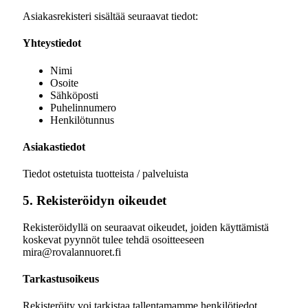
Asiakasrekisteri sisältää seuraavat tiedot:
Yhteystiedot
Nimi
Osoite
Sähköposti
Puhelinnumero
Henkilötunnus
Asiakastiedot
Tiedot ostetuista tuotteista / palveluista
5. Rekisteröidyn oikeudet
Rekisteröidyllä on seuraavat oikeudet, joiden käyttämistä
koskevat pyynnöt tulee tehdä osoitteeseen
mira@rovalannuoret.fi
Tarkastusoikeus
Rekisteröity voi tarkistaa tallentamamme henkilötiedot.