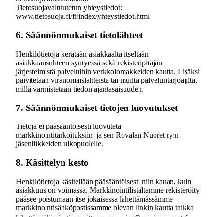
Tietosuojavaltuutetun yhteystiedot:
www.tietosuoja.fi/fi/index/yhteystiedot.html
6. Säännönmukaiset tietolähteet
Henkilötietoja kerätään asiakkaalta itseltään
asiakkaansuhteen syntyessä sekä rekisteripitäjän
järjestelmistä palveluihin verkkolomakkeiden kautta. Lisäksi
päivitetään viranomaislähteistä tai muilta palveluntarjoajilta,
millä varmistetaan tiedon ajantasaisuuden.
7. Säännönmukaiset tietojen luovutukset
Tietoja ei pääsääntöisesti luovuteta
markkinointitarkoituksiin ja sen Rovalan Nuoret ry:n
jäsenliikkeiden ulkopuolelle.
8. Käsittelyn kesto
Henkilötietoja käsitellään pääsääntöisesti niin kauan, kuin
asiakkuus on voimassa. Markkinointilistaltamme rekisteröity
pääsee poistumaan itse jokaisessa lähettämässämme
markkinointisähköpostissamme olevan linkin kautta taikka