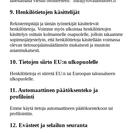
lähettämällä viestin osoitteeseen: mira@rovalannuoret.fi
9. Henkilötietojen käsittelijät
Rekisterinpitäjä ja tämän työntekijät käsittelevät
henkilötietoja. Voimme myös ulkoistaa henkilötietojen
käsittelyn osittain kolmannelle osapuolelle, jolloin takaamme
sopimusjärjestelyin, että henkilötietoja käsitellään voimassa
olevan tietosuojalainsäädännön mukaisesti ja muutoin
asianmukaisesti.
10. Tietojen siirto EU:n ulkopuolelle
Henkilötietoja ei siirretä EU:n tai Euroopan talousalueen
ulkopuolelle.
11. Automaattinen päätöksenteko ja
profilointi
Emme käytä tietoja automaattiseen päätöksentekoon tai
profilointiin.
12. Evästeet ja selailun seuranta